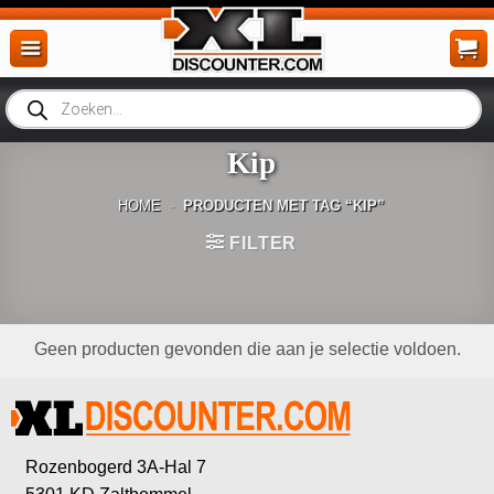
Ga
naar
inhoud
Producten
zoeken
Kip
HOME
-
PRODUCTEN MET TAG “KIP”
FILTER
Geen producten gevonden die aan je selectie voldoen.
Rozenbogerd 3A-Hal 7