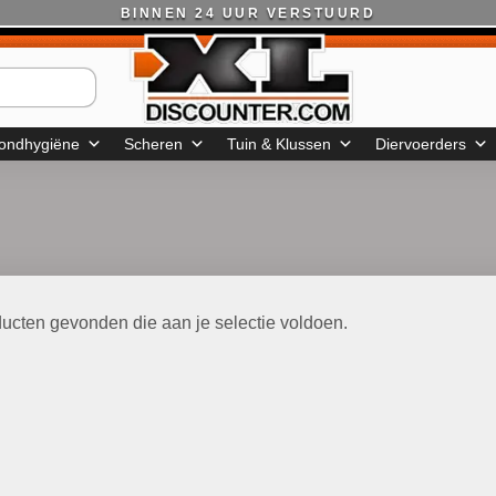
BINNEN 24 UUR VERSTUURD
ondhygiëne
Scheren
Tuin & Klussen
Diervoerders
ucten gevonden die aan je selectie voldoen.