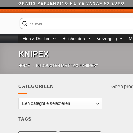
Ga
GRATIS VERZENDING NL-BE VANAF 50 EURO
naar
inhoud
Producten
zoeken
Eten & Drinken
Huishouden
Verzorging
M
KNIPEX
HOME
-
PRODUCTEN MET TAG “KNIPEX”
CATEGORIEËN
Geen prod
TAGS