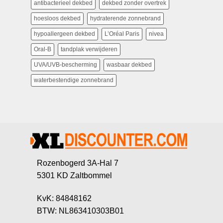
antibacterieel dekbed
dekbed zonder overtrek
hoesloos dekbed
hydraterende zonnebrand
hypoallergeen dekbed
L’Oréal Paris
nivea
Oral-B
tandplak verwijderen
UVA/UVB-bescherming
wasbaar dekbed
waterbestendige zonnebrand
Rozenbogerd 3A-Hal 7
5301 KD Zaltbommel
KvK: 84848162
BTW: NL863410303B01