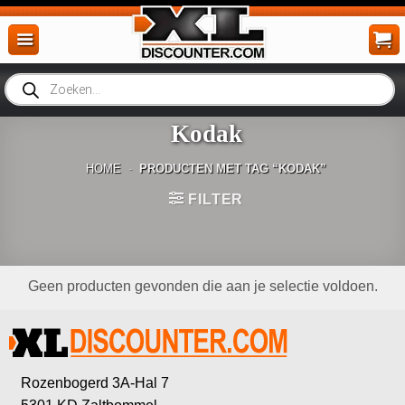
Ga
naar
inhoud
Producten
zoeken
Kodak
HOME
-
PRODUCTEN MET TAG “KODAK”
FILTER
Geen producten gevonden die aan je selectie voldoen.
Rozenbogerd 3A-Hal 7