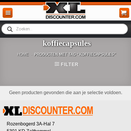
Ga
naar
inhoud
Producten
zoeken
koffiecapsules
HOME
-
PRODUCTEN MET TAG “KOFFIECAPSULES”
FILTER
Geen producten gevonden die aan je selectie voldoen.
Rozenbogerd 3A-Hal 7