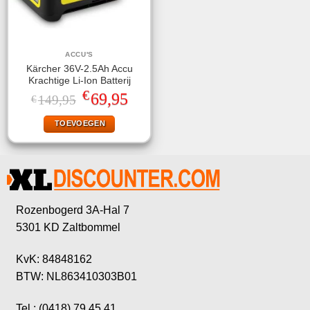
ACCU'S
Kärcher 36V-2.5Ah Accu
Krachtige Li-Ion Batterij
€
Oorspronkelijke
Huidige
69,95
149,95
€
prijs
prijs
was:
is:
TOEVOEGEN
€149,95.
€69,95.
Rozenbogerd 3A-Hal 7
5301 KD Zaltbommel
KvK: 84848162
BTW: NL863410303B01
Tel.: (0418) 79 45 41