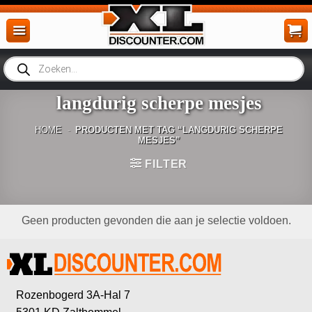
Ga
naar
inhoud
Producten
zoeken
langdurig scherpe mesjes
HOME
-
PRODUCTEN MET TAG “LANGDURIG SCHERPE
MESJES”
FILTER
Geen producten gevonden die aan je selectie voldoen.
Rozenbogerd 3A-Hal 7