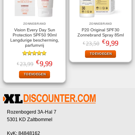
ZONNEBRAND
ZONNEBRAND
Vision Every Day Sun
P20 Original SPF30
Protection SPF50 90ml
Zonnebrand Spray 85ml
€
Langdurige bescherming,
Oorspronkelijke
Huidige
9,99
23,50
€
parfumvrij
prijs
prijs
was:
is:
TOEVOEGEN
€23,50.
€9,99.
Gewaardeerd
€
Oorspronkelijke
Huidige
9,99
23,99
€
5.00
uit 5
prijs
prijs
was:
is:
TOEVOEGEN
€23,99.
€9,99.
Rozenbogerd 3A-Hal 7
5301 KD Zaltbommel
KvK: 84848162