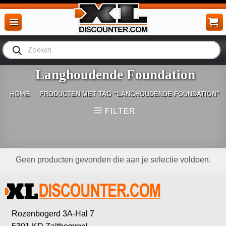
Ga
naar
inhoud
Producten
zoeken
Langhoudende Foundation
HOME
-
PRODUCTEN MET TAG “LANGHOUDENDE FOUNDATION”
FILTER
Geen producten gevonden die aan je selectie voldoen.
Rozenbogerd 3A-Hal 7