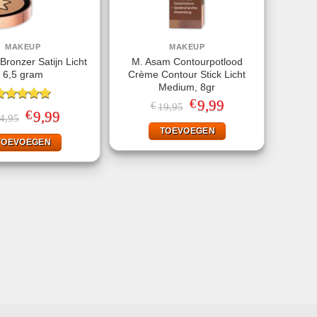
MAKEUP
MAKEUP
ronzer Satijn Licht
M. Asam Contourpotlood
6,5 gram
Crème Contour Stick Licht
Medium, 8gr
€
Oorspronkelijke
9,99
Huidige
€
19,95
ewaardeerd
€
prijs
prijs
Oorspronkelijke
9,99
Huidige
4,95
.00
uit 5
was:
is:
prijs
prijs
TOEVOEGEN
€19,95.
€9,99.
was:
is:
TOEVOEGEN
€14,95.
€9,99.