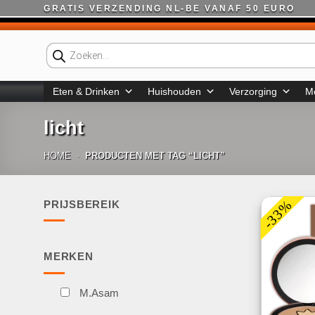
Ga
GRATIS VERZENDING NL-BE VANAF 50 EURO
naar
inhoud
Producten
zoeken
Eten & Drinken
Huishouden
Verzorging
M
licht
HOME
-
PRODUCTEN MET TAG “LICHT”
-33%
PRIJSBEREIK
Min.
Max.
prijs
prijs
MERKEN
M.Asam