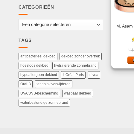
CATEGORIEËN
M. Asam B
TAGS
G
€
1
5
antibacterieel dekbed
dekbed zonder overtrek
hoesloos dekbed
hydraterende zonnebrand
hypoallergeen dekbed
L’Oréal Paris
nivea
Oral-B
tandplak verwijderen
UVA/UVB-bescherming
wasbaar dekbed
waterbestendige zonnebrand