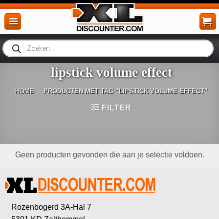
Ga
naar
inhoud
Producten
zoeken
lipstick volume effect
HOME
-
PRODUCTEN MET TAG “LIPSTICK VOLUME EFFECT”
FILTER
Geen producten gevonden die aan je selectie voldoen.
Rozenbogerd 3A-Hal 7