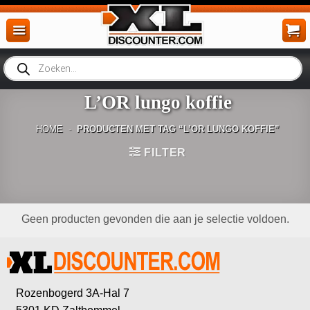
Ga
naar
inhoud
Producten
zoeken
L’OR lungo koffie
HOME
-
PRODUCTEN MET TAG “L’OR LUNGO KOFFIE”
FILTER
Geen producten gevonden die aan je selectie voldoen.
Rozenbogerd 3A-Hal 7