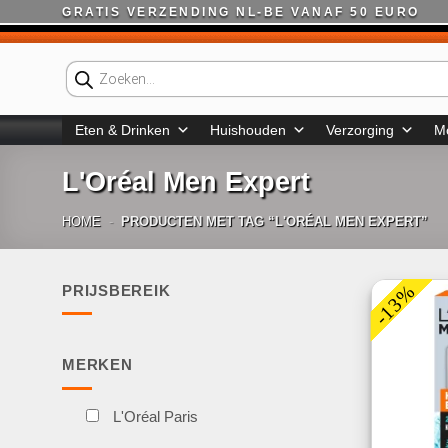
Ga
GRATIS VERZENDING NL-BE VANAF 50 EURO
naar
inhoud
Producten
zoeken
Eten & Drinken
Huishouden
Verzorging
M
L'Oréal Men Expert
HOME
-
PRODUCTEN MET TAG “L'ORÉAL MEN EXPERT”
-13%
PRIJSBEREIK
Min.
Max.
prijs
prijs
MERKEN
L'Oréal Paris