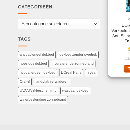
CATEGORIEËN
L’Or
Verkoele
Anti-Shin
TAGS
En
antibacterieel dekbed
dekbed zonder overtrek
G
€
1
5
hoesloos dekbed
hydraterende zonnebrand
hypoallergeen dekbed
L’Oréal Paris
nivea
Oral-B
tandplak verwijderen
UVA/UVB-bescherming
wasbaar dekbed
waterbestendige zonnebrand