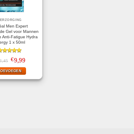
VERZORGING
éal Men Expert
nde Gel voor Mannen
e Anti-Fatigue Hydra
ergy 1 x 50ml
ewaardeerd
€
Oorspronkelijke
9,99
Huidige
1,45
.00
uit 5
prijs
prijs
was:
is:
TOEVOEGEN
€11,45.
€9,99.