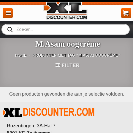
Ga
naar
inhoud
Producten
zoeken
M.Asam oogcrème
HOME
-
PRODUCTEN MET TAG “M.ASAM OOGCRÈME”
FILTER
Geen producten gevonden die aan je selectie voldoen.
Rozenbogerd 3A-Hal 7