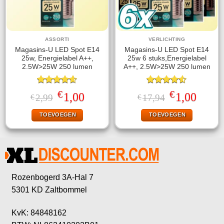
ASSORTI
VERLICHTING
Magasins-U LED Spot E14
Magasins-U LED Spot E14
25w, Energielabel A++,
25w 6 stuks,Energielabel
2.5W>25W 250 lumen
A++, 2.5W>25W 250 lumen
Gewaardeerd
Gewaardeerd
€
€
Oorspronkelijke
Huidige
Oorspronkelijke
Huidige
1,00
1,00
2,99
17,94
€
€
4.60
uit 5
4.50
uit 5
prijs
prijs
prijs
prijs
was:
is:
was:
is:
TOEVOEGEN
TOEVOEGEN
€2,99.
€1,00.
€17,94.
€1,00.
Rozenbogerd 3A-Hal 7
5301 KD Zaltbommel
KvK: 84848162