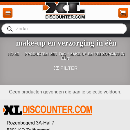
Ga
naar
inhoud
Producten
zoeken
make-up en verzorging in één
HOME
-
PRODUCTEN MET TAG “MAKE-UP EN VERZORGING IN
ÉÉN”
FILTER
Geen producten gevonden die aan je selectie voldoen.
Rozenbogerd 3A-Hal 7