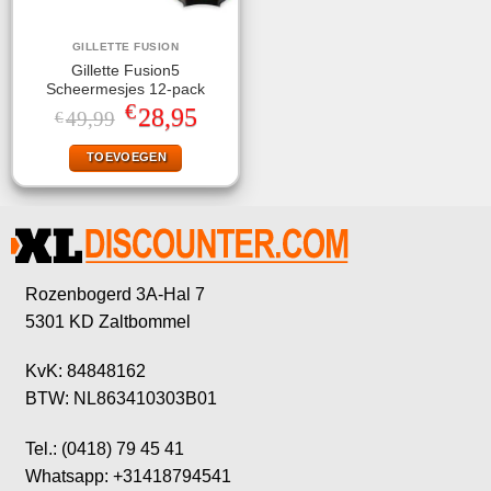
GILLETTE FUSION
Gillette Fusion5
Scheermesjes 12-pack
€
Oorspronkelijke
Huidige
28,95
49,99
€
prijs
prijs
was:
is:
TOEVOEGEN
€49,99.
€28,95.
Rozenbogerd 3A-Hal 7
5301 KD Zaltbommel
KvK: 84848162
BTW: NL863410303B01
Tel.: (0418) 79 45 41
Whatsapp: +31418794541