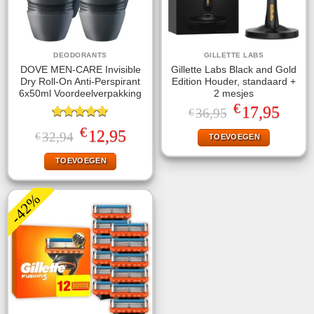
DEODORANTS
GILLETTE LABS
DOVE MEN-CARE Invisible
Gillette Labs Black and Gold
Dry Roll-On Anti-Perspirant
Edition Houder, standaard +
6x50ml Voordeelverpakking
2 mesjes
€
Oorspronkelijke
Huidige
17,95
36,95
€
prijs
prijs
Gewaardeerd
was:
is:
€
Oorspronkelijke
Huidige
12,95
32,94
€
TOEVOEGEN
4.86
uit 5
€36,95.
€17,95.
prijs
prijs
was:
is:
TOEVOEGEN
€32,94.
€12,95.
-42%