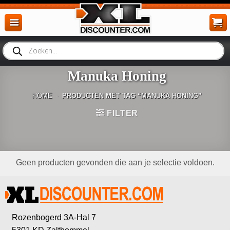
Ga
naar
inhoud
Producten
zoeken
Manuka Honing
HOME
-
PRODUCTEN MET TAG “MANUKA HONING”
FILTER
Geen producten gevonden die aan je selectie voldoen.
Rozenbogerd 3A-Hal 7