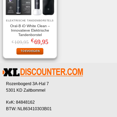
ELEKTRISCHE TANDENBORSTELS
Oral-B iO White Clean –
Innovatieve Elektrische
Tandenborstel
€
Oorspronkelijke
Huidige
69,95
109,95
€
prijs
prijs
was:
is:
TOEVOEGEN
€109,95.
€69,95.
Rozenbogerd 3A-Hal 7
5301 KD Zaltbommel
KvK: 84848162
BTW: NL863410303B01