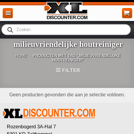
Ga
naar
inhoud
Producten
zoeken
milieuvriendelijke houtreiniger
HOME
-
PRODUCTEN MET TAG “MILIEUVRIENDELIJKE
HOUTREINIGER”
FILTER
Geen producten gevonden die aan je selectie voldoen.
Rozenbogerd 3A-Hal 7