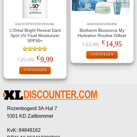
GEZICHTSVERZORGING
HUIDVERZORGING
L’Oréal Bright Reveal Dark
Biotherm Biosource My
Spot UV Fluid Moisturizer
Hydration Routine Giftset
€
SPF50+
Oorspronkelijke
Huidige
14,95
22,00
€
prijs
prijs
was:
is:
TOEVOEGEN
Gewaardeerd
€22,00.
€14,95.
€
Oorspronkelijke
Huidige
9,99
29,99
€
5.00
uit 5
prijs
prijs
was:
is:
TOEVOEGEN
€29,99.
€9,99.
Rozenbogerd 3A-Hal 7
5301 KD Zaltbommel
KvK: 84848162