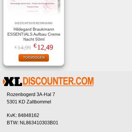
GEZICHTSVERZORGING
Hildegard Braukmann
ESSENTIALS Aufbau Creme
Nacht 50ml
€
Oorspronkelijke
Huidige
12,49
14,99
€
prijs
prijs
was:
is:
TOEVOEGEN
€14,99.
€12,49.
Rozenbogerd 3A-Hal 7
5301 KD Zaltbommel
KvK: 84848162
BTW: NL863410303B01