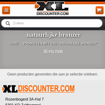
Ga
naar
inhoud
Producten
zoeken
natuurlijke bronzer
HOME
-
PRODUCTEN MET TAG “NATUURLIJKE BRONZER”
FILTER
Geen producten gevonden die aan je selectie voldoen.
Rozenbogerd 3A-Hal 7