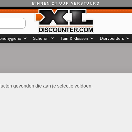
BINNEN 24 UUR VERSTUURD
ondhygiëne
Scheren
Tuin & Klussen
Diervoerders
ucten gevonden die aan je selectie voldoen.