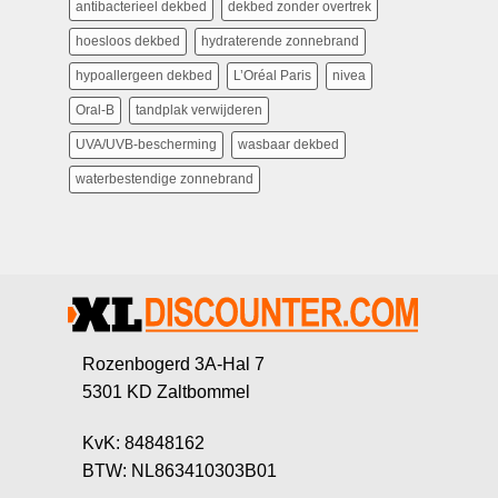
antibacterieel dekbed
dekbed zonder overtrek
hoesloos dekbed
hydraterende zonnebrand
hypoallergeen dekbed
L’Oréal Paris
nivea
Oral-B
tandplak verwijderen
UVA/UVB-bescherming
wasbaar dekbed
waterbestendige zonnebrand
Rozenbogerd 3A-Hal 7
5301 KD Zaltbommel
KvK: 84848162
BTW: NL863410303B01