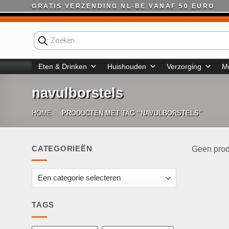
Ga
GRATIS VERZENDING NL-BE VANAF 50 EURO
naar
inhoud
Producten
zoeken
Eten & Drinken
Huishouden
Verzorging
M
navulborstels
HOME
-
PRODUCTEN MET TAG “NAVULBORSTELS”
CATEGORIEËN
Geen prod
TAGS