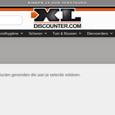
BINNEN 24 UUR VERSTUURD
ondhygiëne
Scheren
Tuin & Klussen
Diervoerders
ucten gevonden die aan je selectie voldoen.