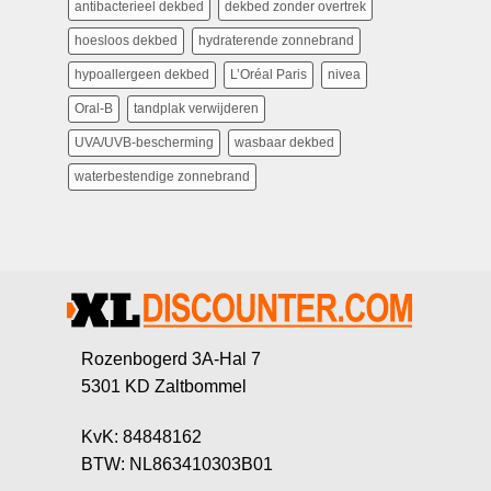
antibacterieel dekbed
dekbed zonder overtrek
hoesloos dekbed
hydraterende zonnebrand
hypoallergeen dekbed
L’Oréal Paris
nivea
Oral-B
tandplak verwijderen
UVA/UVB-bescherming
wasbaar dekbed
waterbestendige zonnebrand
Rozenbogerd 3A-Hal 7
5301 KD Zaltbommel
KvK: 84848162
BTW: NL863410303B01