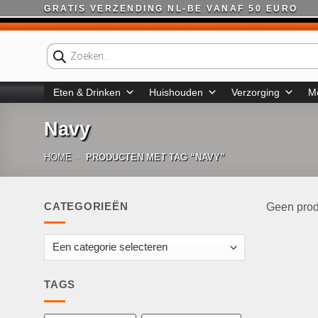
Ga
GRATIS VERZENDING NL-BE VANAF 50 EURO
naar
inhoud
Producten
zoeken
Eten & Drinken
Huishouden
Verzorging
M
Navy
HOME
-
PRODUCTEN MET TAG “NAVY”
CATEGORIEËN
Geen prod
TAGS