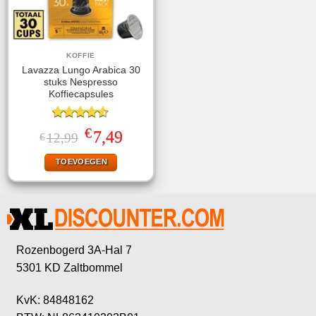
KOFFIE
Lavazza Lungo Arabica 30
stuks Nespresso
Koffiecapsules
Gewaardeerd
€
Oorspronkelijke
Huidige
7,49
12,99
€
4.50
uit 5
prijs
prijs
was:
is:
TOEVOEGEN
€12,99.
€7,49.
Rozenbogerd 3A-Hal 7
5301 KD Zaltbommel
KvK: 84848162