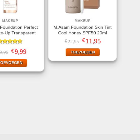
MAKEUP
MAKEUP
Foundation Perfect
M.Asam Foundation Skin Tint
e-Up Transparent
Cool Honey SPF50 20ml
€
Oorspronkelijke
11,95
Huidige
€
22,95
prijs
prijs
ewaardeerd
was:
is:
€
Oorspronkelijke
9,99
Huidige
9,95
TOEVOEGEN
.67
uit 5
€22,95.
€11,95.
prijs
prijs
was:
is:
TOEVOEGEN
€19,95.
€9,99.