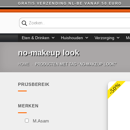
Ga
GRATIS VERZENDING NL-BE VANAF 50 EURO
naar
inhoud
Producten
zoeken
Eten & Drinken
Huishouden
Verzorging
M
no-makeup look
HOME
-
PRODUCTEN MET TAG “NO-MAKEUP LOOK”
-50%
PRIJSBEREIK
Min.
Max.
prijs
prijs
MERKEN
M.Asam