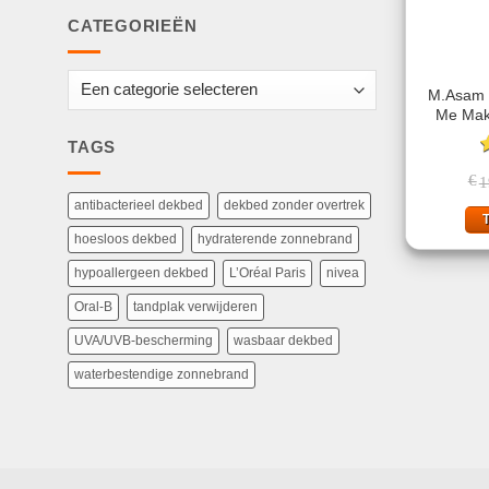
CATEGORIEËN
M.Asam 
Me Mak
TAGS
G
€
1
4
antibacterieel dekbed
dekbed zonder overtrek
hoesloos dekbed
hydraterende zonnebrand
hypoallergeen dekbed
L’Oréal Paris
nivea
Oral-B
tandplak verwijderen
UVA/UVB-bescherming
wasbaar dekbed
waterbestendige zonnebrand