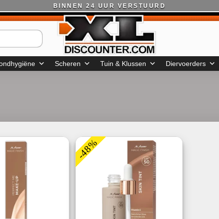
BINNEN 24 UUR VERSTUURD
ondhygiëne
Scheren
Tuin & Klussen
Diervoerders
-48%