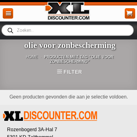
Ga
naar
inhoud
Producten
zoeken
olie voor zonbescherming
HOME
-
PRODUCTEN MET TAG “OLIE VOOR
ZONBESCHERMING”
FILTER
Geen producten gevonden die aan je selectie voldoen.
Rozenbogerd 3A-Hal 7