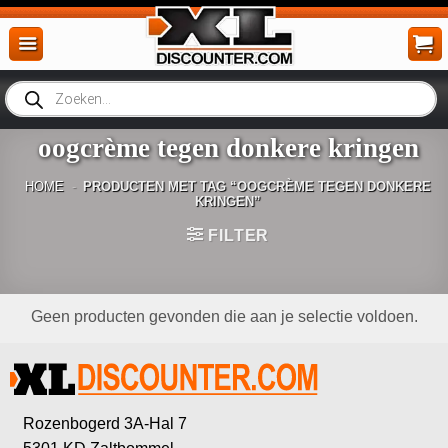
Ga
naar
inhoud
Producten
zoeken
oogcrème tegen donkere kringen
HOME
-
PRODUCTEN MET TAG “OOGCRÈME TEGEN DONKERE
KRINGEN”
FILTER
Geen producten gevonden die aan je selectie voldoen.
Rozenbogerd 3A-Hal 7