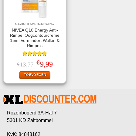
GEZICHTSVERZORGING
NIVEA Q10 Energy Anti-
Rimpel Oogcontourcrème
15ml Vermindert Wallen &
Rimpels
Gewaardeerd
€
Oorspronkelijke
Huidige
9,99
13,77
€
5.00
uit 5
prijs
prijs
was:
is:
TOEVOEGEN
€13,77.
€9,99.
Rozenbogerd 3A-Hal 7
5301 KD Zaltbommel
KvK: 84848162