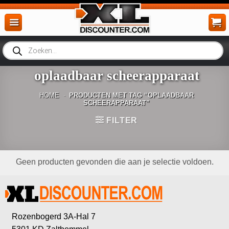
Ga
naar
inhoud
Producten
zoeken
oplaadbaar scheerapparaat
HOME
-
PRODUCTEN MET TAG “OPLAADBAAR
SCHEERAPPARAAT”
FILTER
Geen producten gevonden die aan je selectie voldoen.
Rozenbogerd 3A-Hal 7