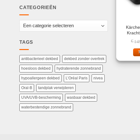
CATEGORIEËN
Kärche
Krachti
€
14
TAGS
antibacterieel dekbed
dekbed zonder overtrek
hoesloos dekbed
hydraterende zonnebrand
hypoallergeen dekbed
L’Oréal Paris
nivea
Oral-B
tandplak verwijderen
UVA/UVB-bescherming
wasbaar dekbed
waterbestendige zonnebrand