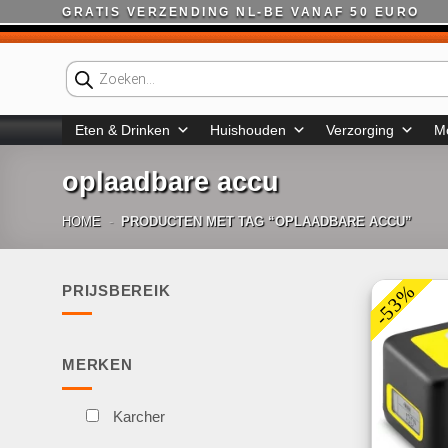
Ga
GRATIS VERZENDING NL-BE VANAF 50 EURO
naar
inhoud
Producten
zoeken
Eten & Drinken
Huishouden
Verzorging
M
oplaadbare accu
HOME
-
PRODUCTEN MET TAG “OPLAADBARE ACCU”
-53%
PRIJSBEREIK
Min.
Max.
prijs
prijs
MERKEN
Karcher