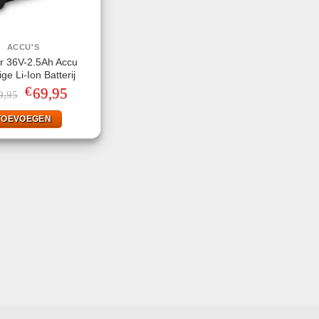
ACCU'S
r 36V-2.5Ah Accu
ge Li-Ion Batterij
€
Oorspronkelijke
69,95
Huidige
9,95
prijs
prijs
was:
is:
TOEVOEGEN
€149,95.
€69,95.