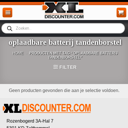
Ga
naar
inhoud
Producten
zoeken
oplaadbare batterij tandenborstel
HOME
-
PRODUCTEN MET TAG “OPLAADBARE BATTERIJ
TANDENBORSTEL”
FILTER
Geen producten gevonden die aan je selectie voldoen.
Rozenbogerd 3A-Hal 7