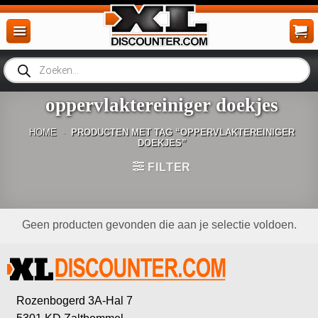
Ga
naar
inhoud
Producten
zoeken
oppervlaktereiniger doekjes
HOME
-
PRODUCTEN MET TAG “OPPERVLAKTEREINIGER
DOEKJES”
FILTER
Geen producten gevonden die aan je selectie voldoen.
Rozenbogerd 3A-Hal 7