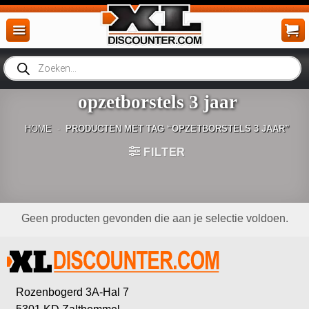
Ga
naar
inhoud
Producten
zoeken
opzetborstels 3 jaar
HOME
-
PRODUCTEN MET TAG “OPZETBORSTELS 3 JAAR”
FILTER
Geen producten gevonden die aan je selectie voldoen.
Rozenbogerd 3A-Hal 7