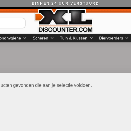
BINNEN 24 UUR VERSTUURD
ondhygiëne
Scheren
Tuin & Klussen
Diervoerders
ucten gevonden die aan je selectie voldoen.