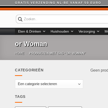
Ga
GRATIS VERZENDING NL-BE VANAF 50 EURO
naar
inhoud
Producten
zoeken
Eten & Drinken
Huishouden
Verzorging
M
or Woman
HOME
-
PRODUCTEN MET TAG “OR WOMAN”
CATEGORIEËN
Geen prod
TAGS