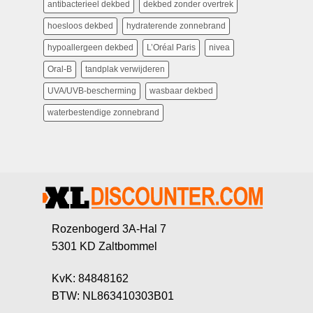
antibacterieel dekbed
dekbed zonder overtrek
hoesloos dekbed
hydraterende zonnebrand
hypoallergeen dekbed
L’Oréal Paris
nivea
Oral-B
tandplak verwijderen
UVA/UVB-bescherming
wasbaar dekbed
waterbestendige zonnebrand
Rozenbogerd 3A-Hal 7
5301 KD Zaltbommel
KvK: 84848162
BTW: NL863410303B01