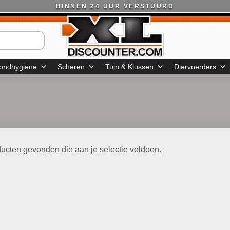
BINNEN 24 UUR VERSTUURD
ondhygiëne
Scheren
Tuin & Klussen
Diervoerders
ucten gevonden die aan je selectie voldoen.