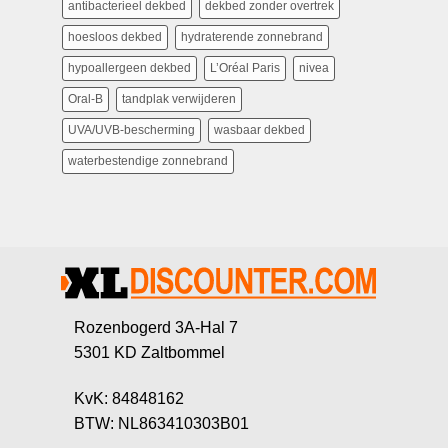
antibacterieel dekbed
dekbed zonder overtrek
hoesloos dekbed
hydraterende zonnebrand
hypoallergeen dekbed
L’Oréal Paris
nivea
Oral-B
tandplak verwijderen
UVA/UVB-bescherming
wasbaar dekbed
waterbestendige zonnebrand
Rozenbogerd 3A-Hal 7
5301 KD Zaltbommel
KvK: 84848162
BTW: NL863410303B01