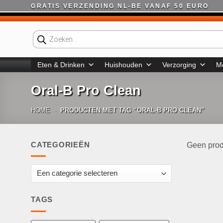
Ga
GRATIS VERZENDING NL-BE VANAF 50 EURO
naar
inhoud
Producten
zoeken
Eten & Drinken
Huishouden
Verzorging
M
Oral-B Pro Clean
HOME
-
PRODUCTEN MET TAG “ORAL-B PRO CLEAN”
CATEGORIEËN
Geen prod
TAGS