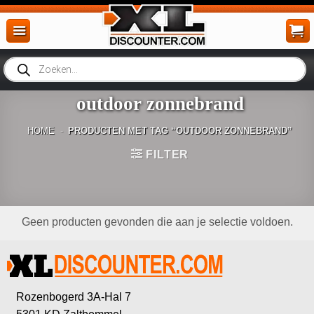
Ga
naar
inhoud
Producten
zoeken
outdoor zonnebrand
HOME
-
PRODUCTEN MET TAG “OUTDOOR ZONNEBRAND”
FILTER
Geen producten gevonden die aan je selectie voldoen.
Rozenbogerd 3A-Hal 7