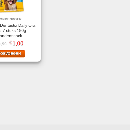
ONDENVOER
Dentastix Daily Oral
e 7 stuks 180g
ondensnack
€
Oorspronkelijke
1,00
Huidige
2,99
prijs
prijs
was:
is:
TOEVOEGEN
€2,99.
€1,00.