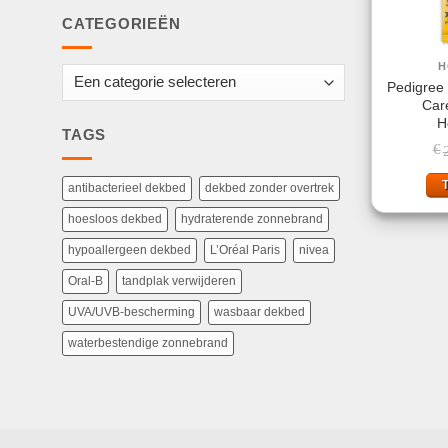
CATEGORIEËN
H
Pedigree 
Car
H
TAGS
€
antibacterieel dekbed
dekbed zonder overtrek
hoesloos dekbed
hydraterende zonnebrand
hypoallergeen dekbed
L’Oréal Paris
nivea
Oral-B
tandplak verwijderen
UVA/UVB-bescherming
wasbaar dekbed
waterbestendige zonnebrand