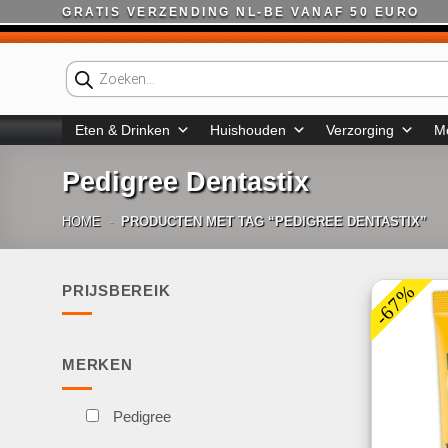
Ga
GRATIS VERZENDING NL-BE VANAF 50 EURO
naar
inhoud
Producten
zoeken
Eten & Drinken
Huishouden
Verzorging
M
Pedigree Dentastix
HOME
-
PRODUCTEN MET TAG “PEDIGREE DENTASTIX”
-67%
PRIJSBEREIK
Min.
Max.
prijs
prijs
MERKEN
Pedigree