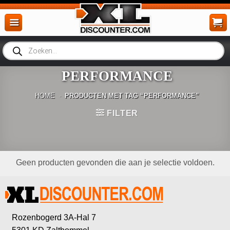
Ga
naar
inhoud
Producten
zoeken
PERFORMANCE
HOME
-
PRODUCTEN MET TAG “PERFORMANCE”
FILTER
Geen producten gevonden die aan je selectie voldoen.
Rozenbogerd 3A-Hal 7