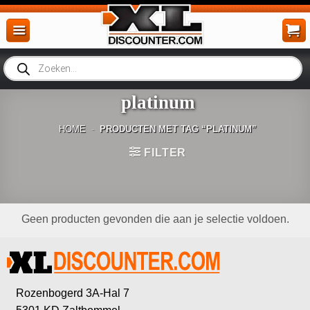
Ga
naar
inhoud
Producten
zoeken
platinum
HOME
-
PRODUCTEN MET TAG “PLATINUM”
FILTER
Geen producten gevonden die aan je selectie voldoen.
Rozenbogerd 3A-Hal 7