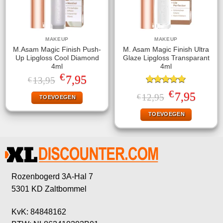
MAKEUP
MAKEUP
M.Asam Magic Finish Push-
M. Asam Magic Finish Ultra
Up Lipgloss Cool Diamond
Glaze Lipgloss Transparant
4ml
4ml
€
Oorspronkelijke
Huidige
7,95
13,95
€
prijs
prijs
Gewaardeerd
was:
is:
€
Oorspronkelijke
Huidige
7,95
12,95
€
TOEVOEGEN
5.00
uit 5
€13,95.
€7,95.
prijs
prijs
was:
is:
TOEVOEGEN
€12,95.
€7,95.
Rozenbogerd 3A-Hal 7
5301 KD Zaltbommel
KvK: 84848162