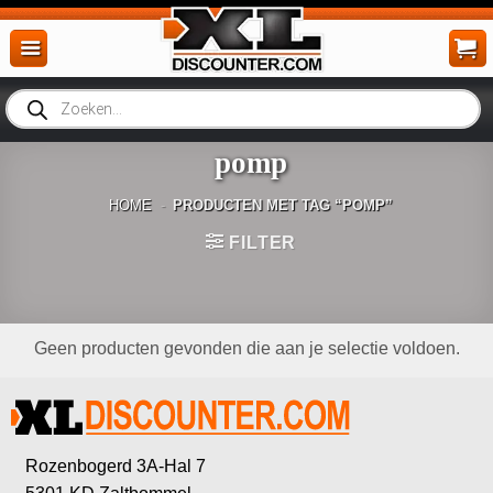
Ga
naar
inhoud
Producten
zoeken
pomp
HOME
-
PRODUCTEN MET TAG “POMP”
FILTER
Geen producten gevonden die aan je selectie voldoen.
Rozenbogerd 3A-Hal 7