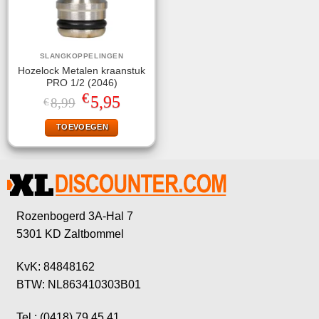
SLANGKOPPELINGEN
Hozelock Metalen kraanstuk
PRO 1/2 (2046)
€
Oorspronkelijke
Huidige
5,95
8,99
€
prijs
prijs
was:
is:
TOEVOEGEN
€8,99.
€5,95.
Rozenbogerd 3A-Hal 7
5301 KD Zaltbommel
KvK: 84848162
BTW: NL863410303B01
Tel.: (0418) 79 45 41