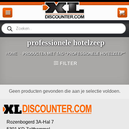
Ga
naar
inhoud
Producten
zoeken
professionele hotelzeep
HOME
-
PRODUCTEN MET TAG “PROFESSIONELE HOTELZEEP”
FILTER
Geen producten gevonden die aan je selectie voldoen.
Rozenbogerd 3A-Hal 7