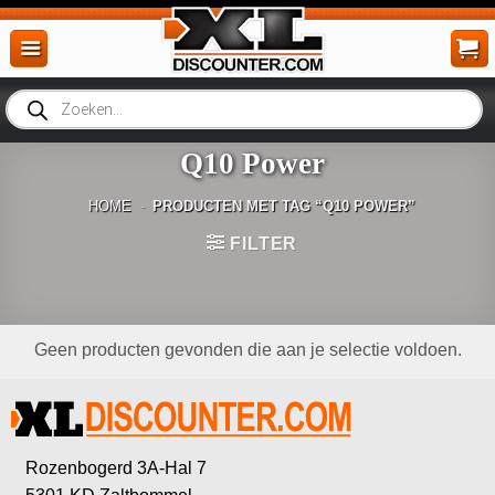
Ga
naar
inhoud
Producten
zoeken
Q10 Power
HOME
-
PRODUCTEN MET TAG “Q10 POWER”
FILTER
Geen producten gevonden die aan je selectie voldoen.
Rozenbogerd 3A-Hal 7