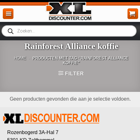
Ga
naar
inhoud
Producten
zoeken
Rainforest Alliance koffie
HOME
-
PRODUCTEN MET TAG “RAINFOREST ALLIANCE
KOFFIE”
FILTER
Geen producten gevonden die aan je selectie voldoen.
Rozenbogerd 3A-Hal 7