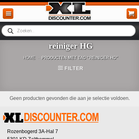
Ga
naar
inhoud
Producten
zoeken
reiniger HG
HOME
-
PRODUCTEN MET TAG “REINIGER HG”
FILTER
Geen producten gevonden die aan je selectie voldoen.
Rozenbogerd 3A-Hal 7