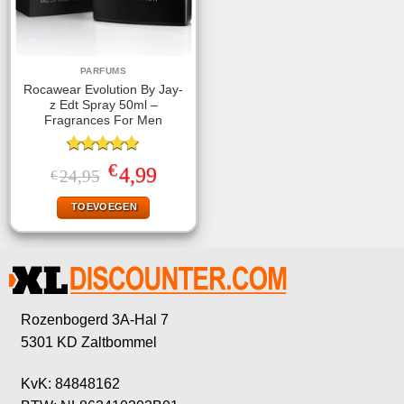
PARFUMS
Rocawear Evolution By Jay-
z Edt Spray 50ml –
Fragrances For Men
Gewaardeerd
€
Oorspronkelijke
Huidige
4,99
24,95
€
5.00
uit 5
prijs
prijs
was:
is:
TOEVOEGEN
€24,95.
€4,99.
Rozenbogerd 3A-Hal 7
5301 KD Zaltbommel
KvK: 84848162