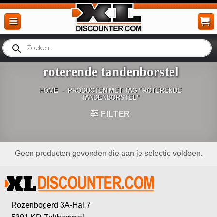
Ga
naar
inhoud
Producten
zoeken
roterende tandenborstel
HOME
-
PRODUCTEN MET TAG “ROTERENDE
TANDENBORSTEL”
FILTER
Geen producten gevonden die aan je selectie voldoen.
Rozenbogerd 3A-Hal 7