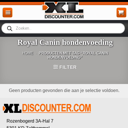
Ga
naar
inhoud
Producten
zoeken
Royal Canin hondenvoeding
HOME
-
PRODUCTEN MET TAG “ROYAL CANIN
HONDENVOEDING”
FILTER
Geen producten gevonden die aan je selectie voldoen.
Rozenbogerd 3A-Hal 7